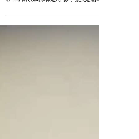
差異是什麼？3分鐘看懂
「韻律體操」跟「競技體操」這兩個名詞很多
家長都聽過，但很多時候真的滿容易搞混的，
甚至有家長以為韻律是入門班、競技是進階
班，但其實兩者是完全不同的運動項目！差別
不是難度高低，而是訓練方向和動作型態根本
不一樣，這次我們來簡單說明一下這兩者的差
別，幫助家長們在幫孩子選課之前先有基礎了
解！