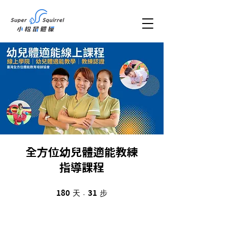
全方位幼兒體適能教練
指導課程
天
180 天
31 步
步
180
31