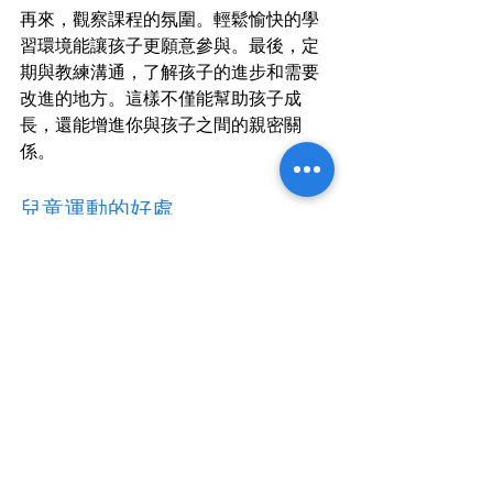
再來，觀察課程的氛圍。輕鬆愉快的學
習環境能讓孩子更願意參與。最後，定
期與教練溝通，了解孩子的進步和需要
改進的地方。這樣不僅能幫助孩子成
長，還能增進你與孩子之間的親密關
係。
兒童運動的好處
參加運動課程對孩子的身心發展有很多
好處。首先，運動可以增強孩子的體
能，提升他們的耐力和力量。其次，運
動有助於改善孩子的協調性和平衡感，
這對他們的日常生活非常重要。
此外，運動還能促進孩子的社交能力。
在團隊運動中，孩子們學會合作、溝通
和相互支持，這些都是他們成長過程中