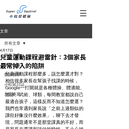
文章
所有文章
4月17日
所有文章
兒童運動課程避雷針：3個家長
親子教養
最常掉入的陷阱
兒童運動課程那麼多，該怎麼選才對？
體操教學
相信很多家長在幫孩子找課的時候，
小松鼠日誌
Google一打開就是各種體操、體適能、
加盟事業
游泳、武術、球類，每間教室都說自己
最適合孩子，這樣反而不知道怎麼選？
我們也常遇到家長說「之前上過類似的
課但好像沒什麼效果」，聊下去才發
現，問題通常不是那堂課真的不好，而
是家長在選課和評估的時候，不小心掉