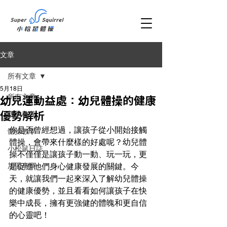
文章
所有文章
5月18日
所有文章
幼兒運動益處：幼兒體操的健康
親子教養
優勢解析
你是否曾經想過，讓孩子從小開始接觸
體操教學
體操，會帶來什麼樣的好處呢？幼兒體
小松鼠日誌
操不僅僅是讓孩子動一動、玩一玩，更
加盟事業
是促進他們身心健康發展的關鍵。今
天，就讓我們一起來深入了解幼兒體操
的健康優勢，並且看看如何讓孩子在快
樂中成長，擁有更強健的體魄和更自信
的心靈吧！