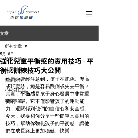
文章
所有文章
5月16日
所有文章
強化兒童平衡感的實用技巧 - 平
親子教養
衡感訓練技巧大公開
你是否曾經注意到，孩子在跑跳、爬高
體操教學
或玩耍時，總是容易跌倒或失去平衡？
小松鼠日誌
其實，
平衡感
是孩子身心發展中非常重
加盟事業
要的一環。它不僅影響孩子的運動能
力，還關係到他們的自信心和安全感。
今天，我要和你分享一些簡單又實用的
技巧，幫助你強化孩子的平衡感，讓他
們在成長路上更加穩健、快樂！