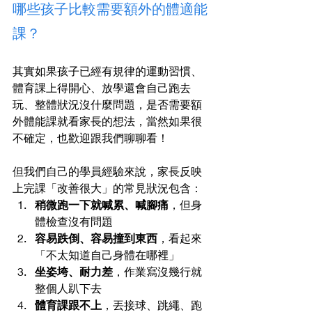
哪些孩子比較需要額外的體適能
課？
其實如果孩子已經有規律的運動習慣、
體育課上得開心、放學還會自己跑去
玩、整體狀況沒什麼問題，是否需要額
外體能課就看家長的想法，當然如果很
不確定，也歡迎跟我們聊聊看！
但我們自己的學員經驗來說，家長反映
上完課「改善很大」的常見狀況包含：
稍微跑一下就喊累、喊腳痛
，但身
體檢查沒有問題
容易跌倒、容易撞到東西
，看起來
「不太知道自己身體在哪裡」
坐姿垮、耐力差
，作業寫沒幾行就
整個人趴下去
體育課跟不上
，丟接球、跳繩、跑