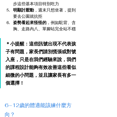
步這些基本項目特別吃力
明顯討厭動
，週末只想坐著，提到
要去公園就抗拒
姿勢看起來怪怪的
，例如駝背、含
胸、走路內八、單腳站完全站不穩
＊小提醒：這些訊號出現不代表孩
子有問題，家長們請別慌張或對號
入座，只是在我們經驗來說，我們
的課程設計能夠有效改善這些看似
細微的小問題，並且讓家長有多一
個選擇！
6–12歲的體適能該練什麼方
向？