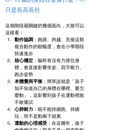
只是長高長壯
這個階段最關鍵的幾個面向，大致可以
這樣看：
動作協調
：跑跳、跨越、丟接這類
複合動作的順暢度，會在小學階段
快速進步
核心穩定
：軀幹有沒有力撐住身
體，會直接影響坐姿、寫字耐力、
跑步姿勢
本體覺與平衡
：簡單說就是「孩子
知不知道自己的身體在哪裡、要怎
麼動」，這影響到孩子在運動裡敢
不敢嘗試
心肺耐力
：能不能持續跑、持續
玩，而不是動兩下就累
運動的心理感受
：在這幾年，孩子
會慢慢決定「我是不是一個喜歡動