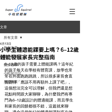
文章
所有文章
4月13日
所有文章
小學生體適能課要上嗎？6–12歲
親子教養
體能發展家長完整指南
6–12歲的孩子需要上體能課嗎？這年紀
體操教學
的孩子每天在學校有體育課，放學也常
小松鼠日誌
常在外面跑跑跳跳，所以很多家長會直
加盟事業
覺覺得「應該不用再額外上課了吧」。
這個想法完全可以理解，但我們還是想
花點時間跟大家聊聊，為什麼我們有專
門為6–12歲設計的體適能課，而且學生
和家長的回饋都很不錯，這篇就來聊
聊，適合這個年紀的體適能課到底在做