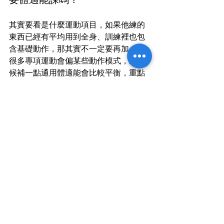
其實要看是什麼運動項目，如果他練的
東西已經有平均用到全身、訓練裡也包
含基礎動作，那其實不一定要再加，但
很多專項運動會偏某些動作模式，這時
候補一點通用體適能會比較平衡，重點
不在「多上一堂」，而在於「孩子整體
鍛鍊到的範圍夠不夠」。
Q2: 孩子體能不好，是不是上了
課就會變好？
會有幫助，但不是魔法、更不是上幾堂
課就脫胎換骨那種。身體基礎是一點一
點長出來的，加上孩子平常的活動量、
睡眠、姿勢都會影響，我們的建議是給
孩子時間，也別急著用「上多久才會看