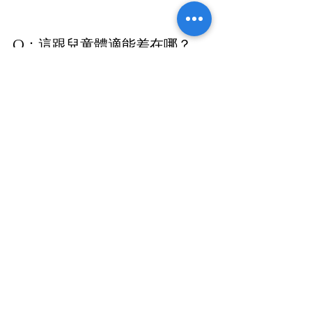
Q：這跟兒童體適能差在哪？
兒童體操（5–7歲）更著重動作精熟和器
械操作；兒童體適能（6–12歲）接著往
上，發展更高階的運動能力與環境適
應。兩個可以銜接，也可以根據孩子狀
況調整。
結語
對於兒童體操來說，5歲剛剛好！這個年
紀的孩子身體剛好準備好可以「真正
練」了，不是玩玩而已，是把動作品質
和保護能力真的練進去的時候。