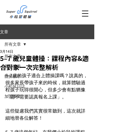
文章
所有文章
3月14日
所有文章
5–7 歲兒童體操：課程內容&適
親子教養
合對象一次完整解析
5-7歲的孩子適合上體操課嗎？說真的，
體操教學
很多家長帶孩子來的時候，就算體驗過
小松鼠日誌
程孩子玩得很開心，但多少會有點猶豫
加盟事業
「需不需要認真報名上課」。
這些疑慮我們其實很常聽到，這次就詳
細地替各位解答！
5–7 歲這個年紀，在我們小松鼠的課程