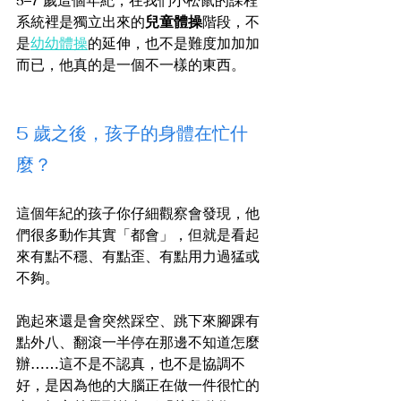
系統裡是獨立出來的
兒童體操
階段，不
是
幼幼體操
的延伸，也不是難度加加加
而已，他真的是一個不一樣的東西。
5 歲之後，孩子的身體在忙什
麼？
這個年紀的孩子你仔細觀察會發現，他
們很多動作其實「都會」，但就是看起
來有點不穩、有點歪、有點用力過猛或
不夠。
跑起來還是會突然踩空、跳下來腳踝有
點外八、翻滾一半停在那邊不知道怎麼
辦……這不是不認真，也不是協調不
好，是因為他的大腦正在做一件很忙的